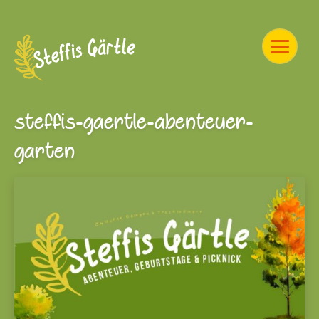
steffis-gaertle-abenteuer-
garten